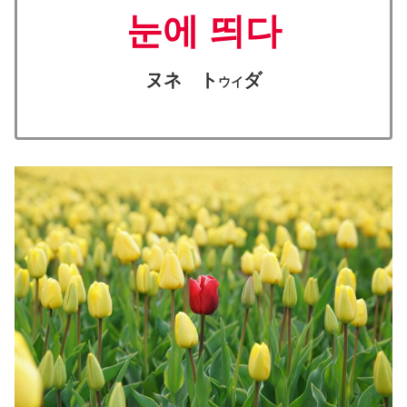
눈에 띄다
ヌネ ト
ダ
ウイ