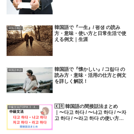
韓国語で『一生』/ 평생 の読み
韓国語単語
方・意味・使い方と日常生活で使
える例文｜生涯
韓国語で『懐かしい』/ 그립다 の
韓国語単語
読み方・意味・活用の仕方と例文
を詳しく解説！
🇰🇷 韓国語の間接話法まとめ
中級文法(TOPIK 3・4級)
｜〜다고 하다 / 〜냐고 하다 / 〜자
고 하다 / 〜라고 하다 の使い方と
例文