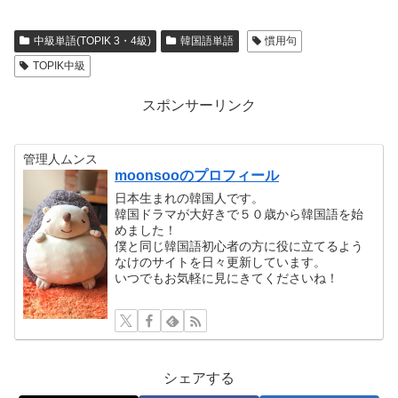
中級単語(TOPIK 3・4級)
韓国語単語
慣用句
TOPIK中級
スポンサーリンク
管理人ムンス
moonsooのプロフィール
日本生まれの韓国人です。
韓国ドラマが大好きで５０歳から韓国語を始
めました！
僕と同じ韓国語初心者の方に役に立てるよう
なけのサイトを日々更新しています。
いつでもお気軽に見にきてくださいね！
シェアする