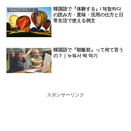
韓国語で『体験する』/ 체험하다
中級単語(TOPIK 3・4級)
の読み方・意味・活用の仕方と日
常生活で使える例文
韓国語で『朝飯前』って何て言う
韓国語単語
の？｜누워서 떡 먹기
スポンサーリンク