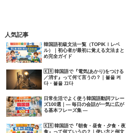
人気記事
韓国語初級文法一覧（TOPIKⅠレベ
ル）｜初心者が最初に覚える文法まと
め完全ガイド
🇰🇷 韓国語で『電気(あかり)をつける
／消す』って何て言うの？｜불을 켜
다・불을 끄다
日常生活でよく使う韓国語動詞フレー
ズ100選｜― 毎日の会話が一気に広が
る基本フレーズ集 ―
🇰🇷 韓国語で『朝食・昼食・夕食・夜
食』って何ていうの？｜使い方と例文