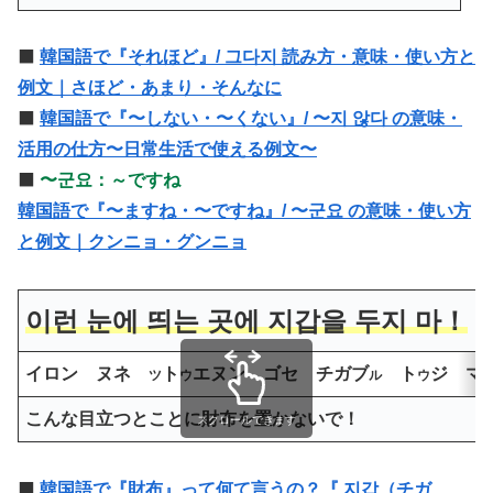
⬛️
韓国語で『それほど』/ 그다지 読み方・意味・使い方と
例文｜さほど・あまり・そんなに
⬛️
韓国語で『〜しない・〜くない』/ 〜지 않다 の意味・
活用の仕方〜日常生活で使える例文〜
⬛️
〜군요：～ですね
韓国語で『〜ますね・〜ですね』/ 〜군요 の意味・使い方
と例文｜クンニョ・グンニョ
이런 눈에 띄는 곳에 지갑을 두지 마！
イロン ヌネ
ト
エヌン ゴセ チガブ
ト
ジ マ
ツ
ウ
ル
ウ
こんな目立つとことに財布を置かないで！
スクロールできます
⬛️
韓国語で『財布』って何て言うの？『 지갑（チガ