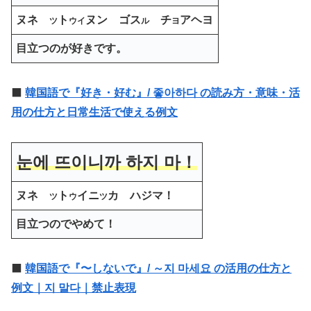
ヌネ
ト
ヌン ゴス
チ
アヘヨ
ツ
ウイ
ル
ヨ
目立つのが好きです。
⬛️
韓国語で『好き・好む』/ 좋아하다 の読み方・意味・活
用の仕方と日常生活で使える例文
눈에 뜨이니까 하지 마！
ヌネ
ト
イニ
カ ハジマ！
ツ
ウ
ツ
目立つのでやめて！
⬛️
韓国語で『〜しないで』/ ～지 마세요 の活用の仕方と
例文｜지 말다｜禁止表現