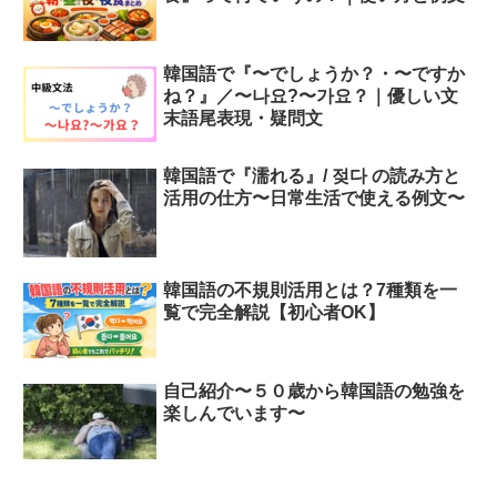
韓国語で『〜でしょうか？・〜ですか
ね？』／〜나요?〜가요？｜優しい文
末語尾表現・疑問文
韓国語で『濡れる』/ 젖다 の読み方と
活用の仕方〜日常生活で使える例文〜
韓国語の不規則活用とは？7種類を一
覧で完全解説【初心者OK】
自己紹介〜５０歳から韓国語の勉強を
楽しんでいます〜