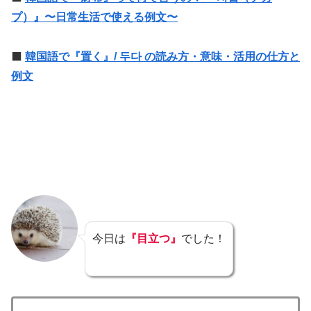
プ）』〜日常生活で使える例文〜
⬛️
韓国語で『置く』/ 두다 の読み方・意味・活用の仕方と
例文
今日は
『目立つ』
でした！