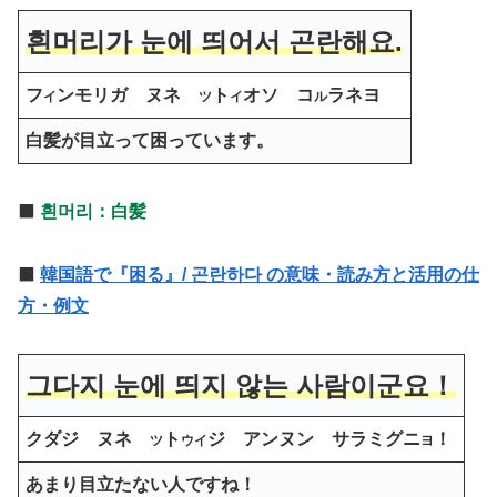
흰머리가 눈에 띄어서 곤란해요.
フ
ンモリガ ヌネ
ト
オソ コ
ラネヨ
イ
ツ
イ
ル
白髪が目立って困っています。
⬛️
흰머리：白髪
⬛️
韓国語で『困る』/ 곤란하다 の意味・読み方と活用の仕
方・例文
그다지 눈에 띄지 않는 사람이군요！
クダジ ヌネ
ト
ジ アンヌン サラミグニ
！
ツ
ウ
イ
ヨ
あまり目立たない人ですね！