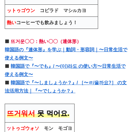
ットゥゴウン
コピラド マシ
カヨ
ル
熱い
コーヒーでも飲みましょう！
⬛️
뜨거운〇〇：熱い〇〇（連体形）
韓国語の『連体形』を学ぶ｜動詞・形容詞｜〜日常生活で
使える例文〜
⬛️
韓国語で『〜でも』/ 〜(이)라도 の使い方〜日常生活で
使える例文〜
⬛️
韓国語で『〜しましょうか？』/ ［〜ㄹ/을까요?］ の文
法活用方法｜『〜でしょうか？』
뜨거워서
못 먹어요.
トゥゴウォソ
モン モゴヨ
ツ