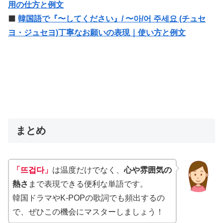
用の仕方と例文
⬛️
韓国語で『〜してください』/ 〜아/어 주세요 (チュセ
ヨ・ジュセヨ)丁寧なお願いの表現｜使い方と例文
まとめ
「뜨겁다」
は温度だけでなく、
心や雰囲気の
熱さ
まで表現できる便利な単語です。
韓国ドラマやK-POPの歌詞でも頻出するの
で、ぜひこの機会にマスターしましょう！