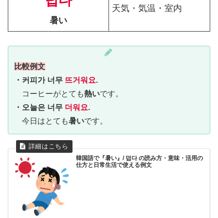
덥다
天気・気温・室内
暑い
比較例文
・커피가 너무
뜨거워요
.
コーヒーがとても
熱い
です。
・오늘은 너무
더워요
.
今日はとても
暑い
です。
韓国語で『暑い』/ 덥다 の読み方・意味・活用の
仕方と日常生活で使える例文