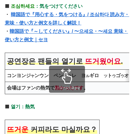
⬛️
조심하세요
：気をつけてください
・
韓国語で『用心する・気をつける』/ 조심하다 読み方・
意味・使い方と例文を詳しく解説！
・
韓国語で『～してください』/ 〜으세요・〜세요 意味・
使い方と例文｜セヨ
공연장은 팬들의 열기로
뜨거웠어요
.
コンヨンジ
ンウン ペンド
レ ヨ
ギロ
ト
ゴ
オ
ヤ
ウ
ル
ツ
ウ
ウ
ツ
会場はファンの熱気で
熱かったです
。
スクロールできます
⬛️
열기：熱気
뜨거운
커피라도 마실까요？