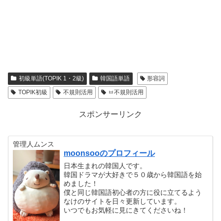
初級単語(TOPIK 1・2級)
韓国語単語
形容詞
TOPIK初級
不規則活用
ㅂ不規則活用
スポンサーリンク
管理人ムンス
moonsooのプロフィール
日本生まれの韓国人です。
韓国ドラマが大好きで５０歳から韓国語を始
めました！
僕と同じ韓国語初心者の方に役に立てるよう
なけのサイトを日々更新しています。
いつでもお気軽に見にきてくださいね！