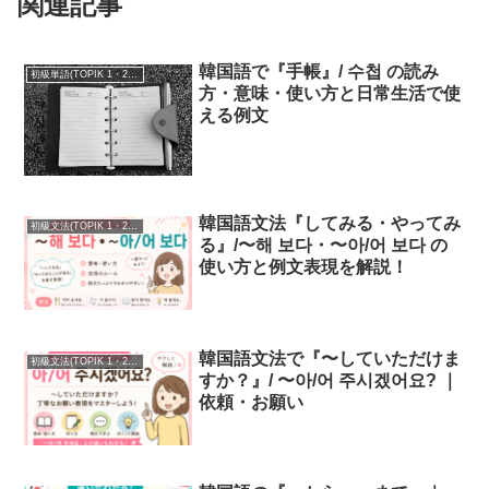
関連記事
韓国語で『手帳』/ 수첩 の読み
初級単語(TOPIK 1・2級)
方・意味・使い方と日常生活で使
える例文
韓国語文法『してみる・やってみ
初級文法(TOPIK 1・2級)
る』/〜해 보다・〜아/어 보다 の
使い方と例文表現を解説！
韓国語文法で『〜していただけま
初級文法(TOPIK 1・2級)
すか？』/ 〜아/어 주시겠어요? ｜
依頼・お願い