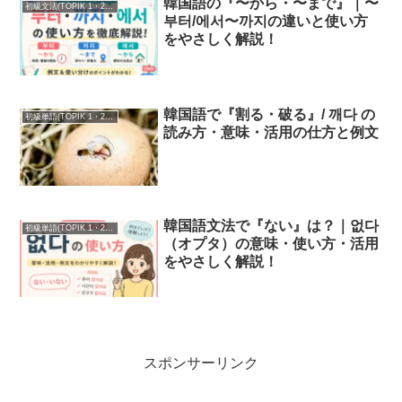
韓国語の『〜から・〜まで』｜〜
初級文法(TOPIK 1・2級)
부터/에서〜까지の違いと使い方
をやさしく解説！
韓国語で『割る・破る』/ 깨다 の
初級単語(TOPIK 1・2級)
読み方・意味・活用の仕方と例文
韓国語文法で『ない』は？｜없다
初級単語(TOPIK 1・2級)
（オプタ）の意味・使い方・活用
をやさしく解説！
スポンサーリンク