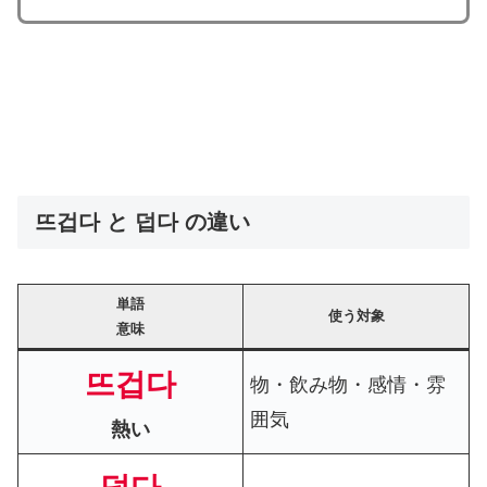
뜨겁다 と 덥다 の違い
単語
使う対象
意味
뜨겁다
物・飲み物・感情・雰
囲気
熱い