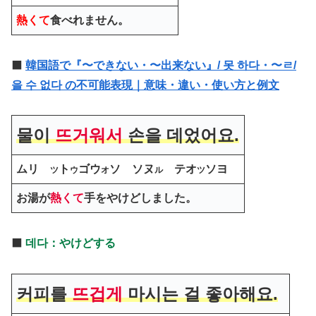
熱くて
食べれません。
⬛️
韓国語で『〜できない・〜出来ない』/ 못 하다・〜ㄹ/
을 수 없다 の不可能表現｜意味・違い・使い方と例文
물이
뜨거워서
손을 데었어요.
ムリ
ト
ゴウ
ソ ソヌ
テオ
ソヨ
ツ
ウ
オ
ル
ツ
お湯が
熱くて
手をやけどしました。
⬛️
데다：やけどする
커피를
뜨겁게
마시는 걸 좋아해요.