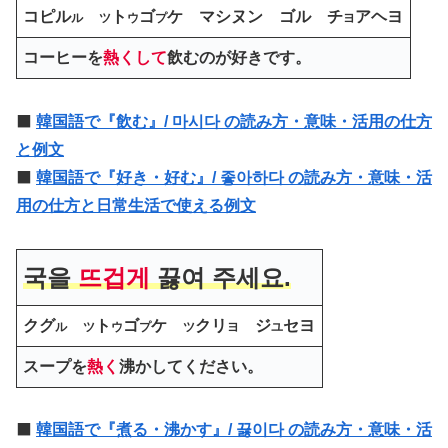
コピル
ト
ゴ
ケ マシヌン
ゴル
チ
アヘヨ
ル
ツ
ウ
プ
ヨ
コーヒーを
熱くして
飲むのが好きです。
⬛️
韓国語で『飲む』/ 마시다 の読み方・意味・活用の仕方
と例文
⬛️
韓国語で『好き・好む』/ 좋아하다 の読み方・意味・活
用の仕方と日常生活で使える例文
국을
뜨겁게
끓여 주세요.
クグ
ト
ゴ
ケ
クリ
ジ
セヨ
ル
ツ
ウ
プ
ツ
ヨ
ユ
スープを
熱く
沸かしてください。
⬛️
韓国語で『煮る・沸かす』/ 끓이다 の読み方・意味・活