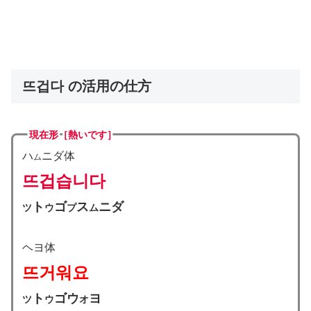
뜨겁다 の活用の仕方
現在形［熱いです］
ハ
ニダ体
ム
뜨겁습니다
ト
ゴ
ス
ニダ
ツ
ウ
プ
ム
ヘヨ体
뜨거워요
ト
ゴウ
ヨ
ツ
ウ
オ