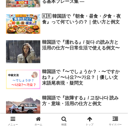
る基本フレーズ集 ―
🇰🇷 韓国語で『朝食・昼食・夕食・夜
食』って何ていうの？｜使い方と例文
韓国語で『濡れる』/ 젖다 の読み方と
活用の仕方〜日常生活で使える例文〜
韓国語で『〜でしょうか？・〜ですか
ね？』／〜나요?〜가요？｜優しい文
末語尾表現・疑問文
韓国語で『故障する』/ 고장나다 読み
方・意味・活用の仕方と例文
韓国語の不規則活用とは？7種類を一
メニュー
ホーム
検索
トップ
サイドバー