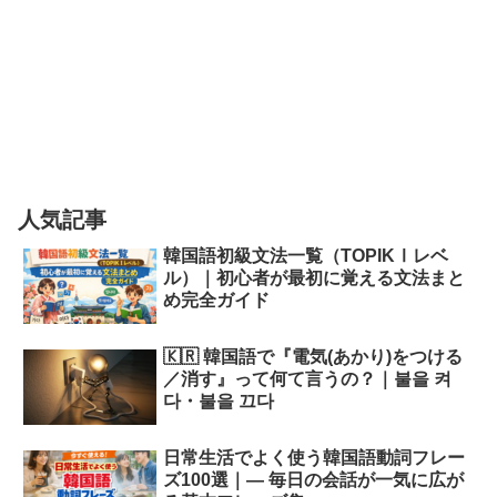
人気記事
韓国語初級文法一覧（TOPIKⅠレベ
ル）｜初心者が最初に覚える文法まと
め完全ガイド
🇰🇷 韓国語で『電気(あかり)をつける
／消す』って何て言うの？｜불을 켜
다・불을 끄다
日常生活でよく使う韓国語動詞フレー
ズ100選｜― 毎日の会話が一気に広が