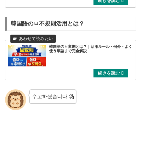
韓国語のㅂ不規則活用とは？
韓国語のㅂ変則とは？｜活用ルール・例外・よく
使う単語まで完全解説
수고하셨습니다 🤗