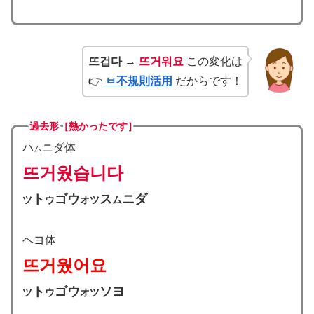
뜨겁다 →
뜨거워요
この変化は
👉
ㅂ不規則活用
だからです！
過去形［熱かったです］
ハ
ニダ体
ム
뜨거웠습니다
ト
ゴ
ウ
ス
ニダ
ツ
ウ
オツ
ム
ヘヨ体
뜨거웠어요
ト
ゴウ
ソヨ
ツ
ウ
オツ