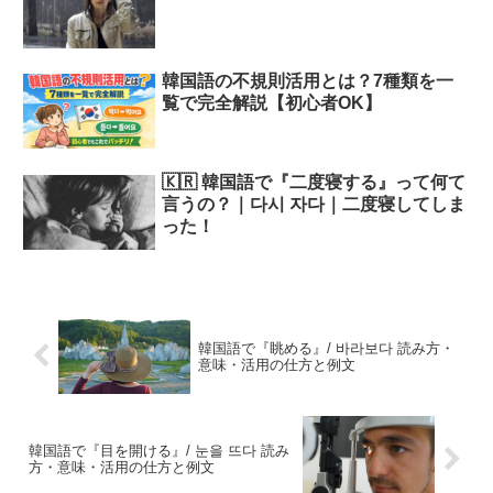
韓国語の不規則活用とは？7種類を一
覧で完全解説【初心者OK】
🇰🇷 韓国語で『二度寝する』って何て
言うの？｜다시 자다｜二度寝してしま
った！
韓国語で『眺める』/ 바라보다 読み方・
意味・活用の仕方と例文
韓国語で『目を開ける』/ 눈을 뜨다 読み
方・意味・活用の仕方と例文