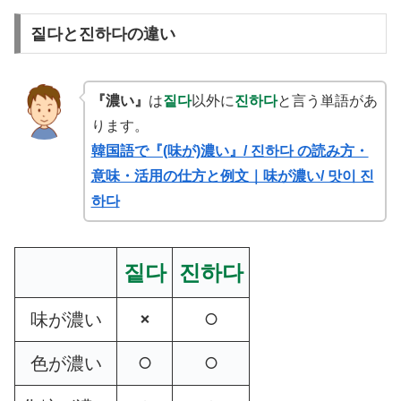
짙다と진하다の違い
『濃い』
は
짙다
以外に
진하다
と言う単語があ
ります。
韓国語で『(味が)濃い』/ 진하다 の読み方・
意味・活用の仕方と例文｜味が濃い/ 맛이 진
하다
짙다
진하다
味が濃い
❌
⭕️
色が濃い
⭕️
⭕️