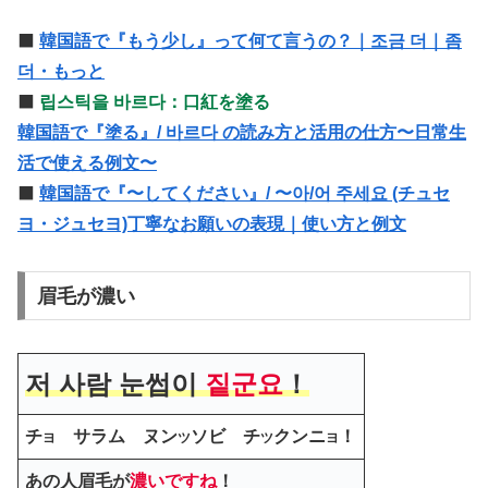
⬛️
韓国語で『もう少し』って何て言うの？｜조금 더｜좀
더・もっと
⬛️
립스틱을 바르다：口紅を塗る
韓国語で『塗る』/ 바르다 の読み方と活用の仕方〜日常生
活で使える例文〜
⬛️
韓国語で『〜してください』/ 〜아/어 주세요 (チュセ
ヨ・ジュセヨ)丁寧なお願いの表現｜使い方と例文
眉毛が濃い
저 사람 눈썹이
짙군요
！
チ
サラム ヌン
ソビ チ
クンニ
！
ヨ
ツ
ツ
ヨ
あの人眉毛が
濃いですね
！