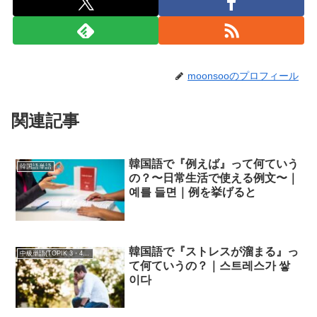
moonsooのプロフィール
関連記事
韓国語で『例えば』って何ていう
韓国語単語
の？〜日常生活で使える例文〜｜
예를 들면｜例を挙げると
韓国語で『ストレスが溜まる』っ
中級単語(TOPIK 3・4級)
て何ていうの？｜스트레스가 쌓
이다