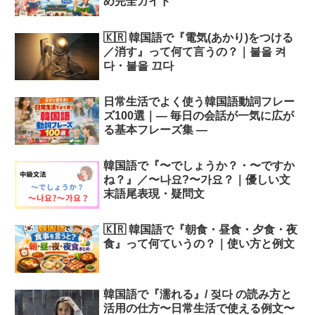
め完全ガイド
🇰🇷 韓国語で『電気(あかり)をつける
／消す』って何て言うの？｜불을 켜
다・불을 끄다
日常生活でよく使う韓国語動詞フレー
ズ100選｜― 毎日の会話が一気に広が
る基本フレーズ集 ―
韓国語で『〜でしょうか？・〜ですか
ね？』／〜나요?〜가요？｜優しい文
末語尾表現・疑問文
🇰🇷 韓国語で『朝食・昼食・夕食・夜
食』って何ていうの？｜使い方と例文
韓国語で『濡れる』/ 젖다 の読み方と
活用の仕方〜日常生活で使える例文〜