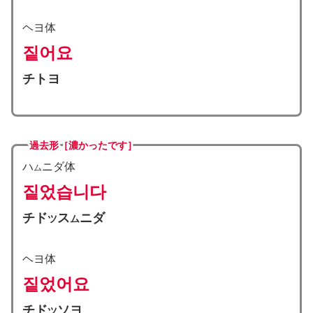
ヘヨ体
짙어요
チ
トヨ
過去形
［濃かったです］
ハ
ニダ体
ム
짙었습니다
チド
ス
ニダ
ツ
ム
ヘヨ体
짙었어요
チ
ド
ソヨ
ツ