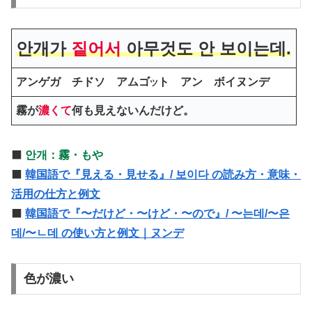
안개가
짙어서
아무것도 안 보이는데.
アンゲガ チドソ アムゴ
ト アン ボイヌンデ
ツ
霧が
濃くて
何も見えないんだけど。
⬛️
안개：霧・もや
⬛️
韓国語で『見える・見せる』/ 보이다 の読み方・意味・
活用の仕方と例文
⬛️
韓国語で『〜だけど・〜けど・〜ので』/ 〜는데/〜은
데/〜ㄴ데 の使い方と例文｜ヌンデ
色が濃い