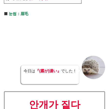
⬛️
눈썹：眉毛
今日は
『(霧が)濃い』
でした！
안개가 짙다