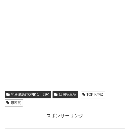
初級単語(TOPIK 1・2級)
韓国語単語
TOPIK中級
形容詞
スポンサーリンク