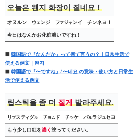
오늘은 왠지 화장이 짙네요！
オヌルン ウ
ンジ フ
ジ
ンイ チンネヨ！
エ
ア
ヤ
今日はなんかお化粧濃いですね！
⬛️
韓国語で『なんだか』って何て言うの？｜日常生活で
使える例文｜왠지
⬛️
韓国語で『〜ですね』/ 〜네요 の意味・使い方と日常生
活で使える例文
립스틱을 좀 더
짙게
발라주세요.
リ
ス
テ
グ
チ
ド チ
ケ パ
ラジ
セヨ
プ
イ
ル
ヨム
ツ
ル
ユ
もう少し口紅を
濃く
塗ってください。