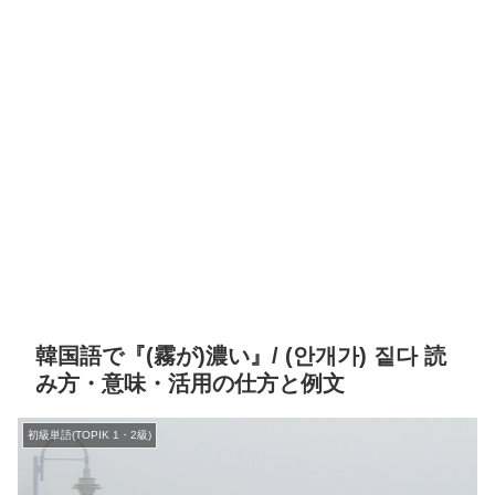
韓国語で『(霧が)濃い』/ (안개가) 짙다 読
み方・意味・活用の仕方と例文
初級単語(TOPIK 1・2級)