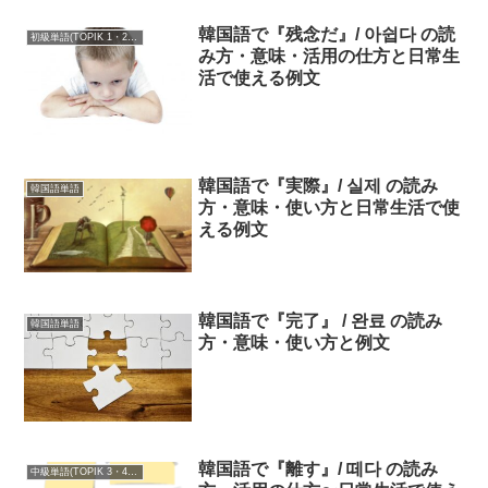
韓国語で『残念だ』/ 아쉽다 の読
初級単語(TOPIK 1・2級)
み方・意味・活用の仕方と日常生
活で使える例文
韓国語で『実際』/ 실제 の読み
韓国語単語
方・意味・使い方と日常生活で使
える例文
韓国語で『完了』 / 완료 の読み
韓国語単語
方・意味・使い方と例文
韓国語で『離す』/ 떼다 の読み
中級単語(TOPIK 3・4級)