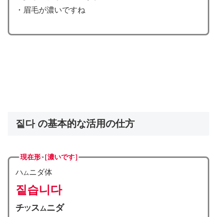
・眉毛が濃いですね
짙다 の基本的な活用の仕方
現在形
［濃いです］
ハ
ニダ体
ム
짙습니다
チ
ス
ニダ
ツ
ム