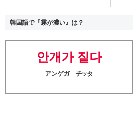
韓国語で『霧が濃い』は？
안개가 짙다
アンゲガ チ
タ
ツ