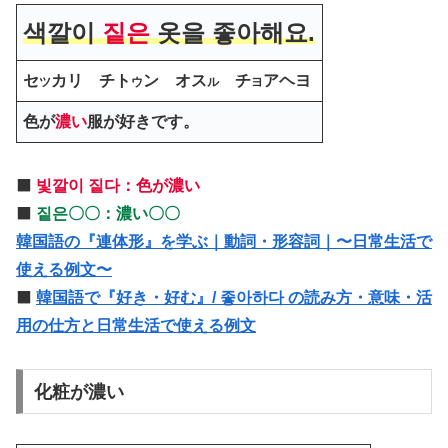
색깔이
짙은
옷을 좋아해요.
セ
カリ チト
ン オス
チ
アヘヨ
ツ
ウ
ル
ヨ
色が
濃い
服が好きです。
⬛️
빛깔이 짙다：色が濃い
⬛️
짙은〇〇：濃い〇〇
韓国語の『連体形』を学ぶ｜動詞・形容詞｜〜日常生活で
使える例文〜
⬛️
韓国語で『好き・好む』/ 좋아하다 の読み方・意味・活
用の仕方と日常生活で使える例文
化粧が濃い