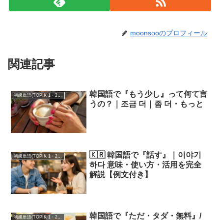
moonsooのプロフィール
関連記事
韓国語で『もう少し』って何て言
初級単語(TOPIK 1・2級)
うの？｜조금 더｜좀 더・もっと
🇰🇷 韓国語で『話す』｜이야기
初級単語(TOPIK 1・2級)
하다 意味・使い方・活用を完全
解説【例文付き】
韓国語で『ただ・タダ・無料』/
初級単語(TOPIK 1・2級)