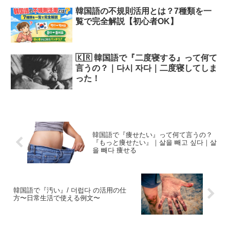
韓国語の不規則活用とは？7種類を一
覧で完全解説【初心者OK】
🇰🇷 韓国語で『二度寝する』って何て
言うの？｜다시 자다｜二度寝してしま
った！
韓国語で『痩せたい』って何て言うの？
『もっと痩せたい』｜살을 빼고 싶다｜살
을 빼다 痩せる
韓国語で『汚い』/ 더럽다 の活用の仕
方〜日常生活で使える例文〜