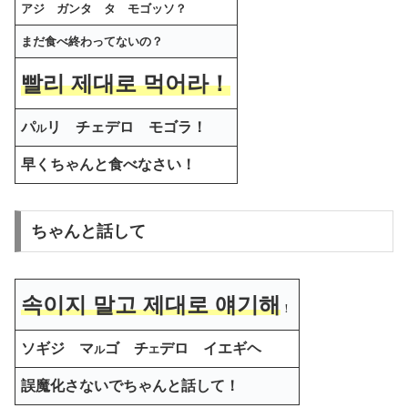
アジ ガンタ タ モゴッソ？
まだ食べ終わってないの？
빨리 제대로 먹어라！
パ
リ チェデロ モゴラ！
ル
早くちゃんと食べなさい！
ちゃんと話して
속이지 말고 제대로 얘기해
！
ソギジ
マ
ゴ チ
デロ イエギヘ
ル
エ
誤魔化さないでちゃんと話して！