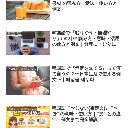
공짜 の読み方・意味・使い方と
例文
韓国語で『むりやり・無理や
韓国語単語
り』/ 억지로 読み方・意味・活用
の仕方と例文｜無理に・むりに
韓国語で『予定を立てる』って何
初級単語(TOPIK 1・2級)
て言うの？〜日常生活で使える例
文〜｜
예정을 세우다
韓国語『〜しない(否定文)』 “〜
初級文法(TOPIK 1・2級)
안” の意味・使い方｜”못” との違
い・例文まで完全解説！