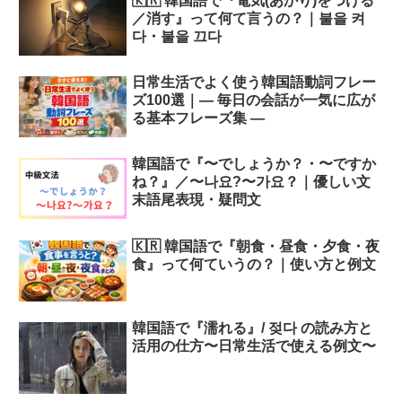
🇰🇷 韓国語で『電気(あかり)をつける
／消す』って何て言うの？｜불을 켜
다・불을 끄다
日常生活でよく使う韓国語動詞フレー
ズ100選｜― 毎日の会話が一気に広が
る基本フレーズ集 ―
韓国語で『〜でしょうか？・〜ですか
ね？』／〜나요?〜가요？｜優しい文
末語尾表現・疑問文
🇰🇷 韓国語で『朝食・昼食・夕食・夜
食』って何ていうの？｜使い方と例文
韓国語で『濡れる』/ 젖다 の読み方と
活用の仕方〜日常生活で使える例文〜