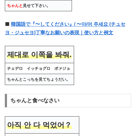
ちゃんと
見せて下さい。
⬛️
韓国語で『〜してください』/ 〜아/어 주세요 (チュセ
ヨ・ジュセヨ)丁寧なお願いの表現｜使い方と例文
제대로 이쪽을 봐줘.
チェデロ イッチョグロ ポァジョ
ちゃんとこっちを見てちょうだい。
ちゃんと食べなさい
아직 안 다 먹었어？