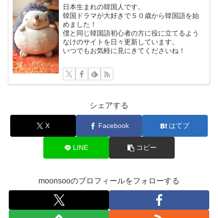
日本生まれの韓国人です。
韓国ドラマが大好きで５０歳から韓国語を始
めました！
僕と同じ韓国語初心者の方に役に立てるよう
なけのサイトを日々更新しています。
いつでもお気軽に見にきてくださいね！
シェアする
X
Facebook
はてブ
LINE
コピー
moonsooのプロフィールをフォローする