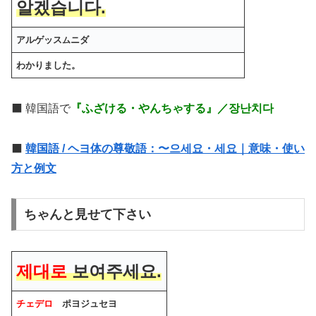
알겠습니다.
アルゲッス
ニダ
ム
わかりました。
⬛️ 韓国語で
『ふざける・やんちゃする』／장난치다
⬛️
韓国語 / ヘヨ体の尊敬語：〜으세요・세요｜意味・使い
方と例文
ちゃんと見せて下さい
제대로
보여주세요.
チェデロ
ポヨジュセヨ