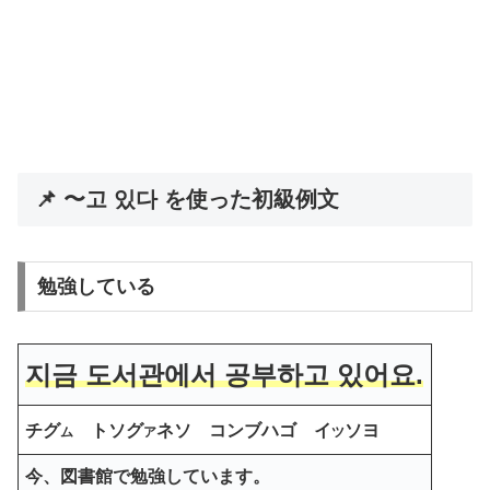
📌 〜고 있다 を使った初級例文
勉強している
지금 도서관에서 공부하고 있어요.
チグ
トソグ
ネソ コンブハゴ イ
ソヨ
ム
ア
ツ
今、図書館で勉強しています。