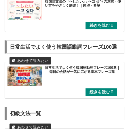
韓国語文法の『〜したい』/ 〜고 싶다 の意味・使
い方をやさしく解説！｜願望・希望
日常生活でよく使う韓国語動詞フレーズ100選
日常生活でよく使う韓国語動詞フレーズ100選｜
― 毎日の会話が一気に広がる基本フレーズ集 ―
初級文法一覧