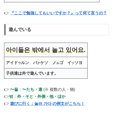
👉
『ここで勉強してもいいですか？』って何て言うの？
遊んでいる
아이들은 밖에서 놀고 있어요.
アイド
ルン パ
ケソ ノ
ゴ イ
ソヨ
ウ
ク
ル
ツ
子供達は外で遊んでいます。
👉
〜들
：
〜たち・達
(※ 複数の人・物)
👉
밖
：
外・そと・外側・他・ほか
👉
遊びに行く：놀러 가다 の例文がこちら！