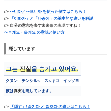
👉
〜니까／〜으니까 を使った例文はこちら！
👉
「이따가」と「나중에」の基本的な違いを解説
👉
自分の意志を表す
未来形の表現ですね！
〜ㄹ게요・을게요 の意味と使い方
隠しています
그는
진실
을
숨기고 있어요
.
クヌン チンシル
ス
キゴ イッソヨ
ル
ム
彼は
真実
を
隠しています
。
👉
『隠す』/ 숨기다 と 감추다 の違いはこちら！