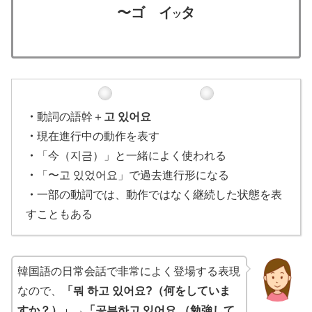
〜ゴ イ
タ
ツ
・
動詞の語幹＋
고 있어요
・
現在進行中の動作を表す
・
「今（지금）」と一緒によく使われる
・
「〜고 있었어요」で過去進行形になる
・
一部の動詞では、動作ではなく継続した状態を表
すこともある
韓国語の日常会話で非常によく登場する表現
なので、
「뭐 하고 있어요?（何をしていま
すか？）」→「공부하고 있어요.（勉強して