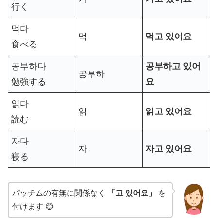
行く
먹다
먹
먹고 있어요
食べる
공부하다
공부하고 있어
공부하
勉強する
요
읽다
읽
읽고 있어요
読む
자다
자
자고 있어요
寝る
パッチムの有無に関係なく
「고 있어요」
を
付けます 😊