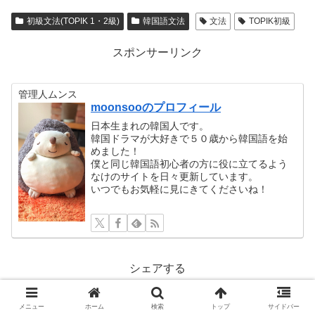
初級文法(TOPIK 1・2級)
韓国語文法
文法
TOPIK初級
スポンサーリンク
管理人ムンス
moonsooのプロフィール
日本生まれの韓国人です。
韓国ドラマが大好きで５０歳から韓国語を始
めました！
僕と同じ韓国語初心者の方に役に立てるよう
なけのサイトを日々更新しています。
いつでもお気軽に見にきてくださいね！
シェアする
X
Facebook
はてブ
メニュー
ホーム
検索
トップ
サイドバー