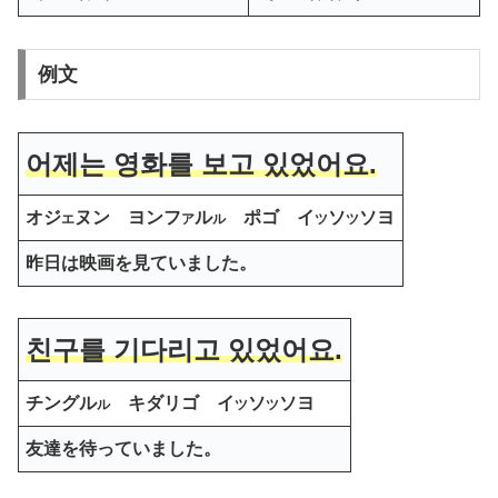
例文
어제는 영화를 보고 있었어요.
オジ
ヌン ヨンフ
ル
ポゴ イ
ソ
ソヨ
エ
ア
ル
ツ
ツ
昨日は映画を見ていました。
친구를 기다리고 있었어요.
チングル
キダリゴ イ
ソ
ソヨ
ル
ツ
ツ
友達を待っていました。