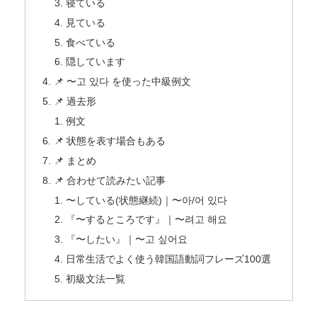
寝ている
見ている
食べている
隠しています
📌 〜고 있다 を使った中級例文
📌 過去形
例文
📌 状態を表す場合もある
📌 まとめ
📌 合わせて読みたい記事
〜している(状態継続)｜〜아/어 있다
『〜するところです』｜〜려고 해요
『〜したい』｜〜고 싶어요
日常生活でよく使う韓国語動詞フレーズ100選
初級文法一覧