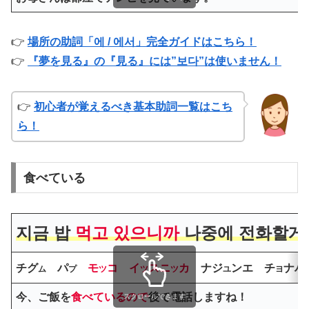
👉
場所の助詞「에 / 에서」完全ガイドはこちら！
👉
『夢を見る』の『見る』には”보다”は使いません！
👉
初心者が覚えるべき基本助詞一覧はこち
ら！
食べている
지금 밥
먹고 있으니까
나중에 전화할게
チグ
パ
モ
コ イ
スニ
カ
ナジ
ンエ チ
ナハ
ム
プ
ツ
ツ
ツ
ユ
ヨ
今、ご飯を
食べているので
後で電話しますね！
スクロールできます