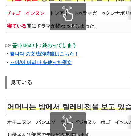
チ
ゴ インヌン
トンア
ネ
ト
ラマガ
クンナボリ
ヤ
ウ
ツ
ヨ
寝ている
間にドラマが終わってしまった。
スクロールできます
👉
끝나 버리다：終わってしまう
・
끝나다 の文法的特徴はこちら！
・
～아/어 버리다 を使った例文
見ている
어머니는 방에서 텔레비전을 보고 있습
オモニヌン パンエソ テ
レビジ
ヌ
ポゴ イ
ス
ル
ヨ
ル
ツ
ム
お母さんは部屋でテレビを見ています。
スクロールできます