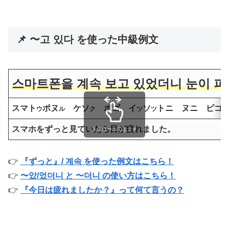
📌 〜고 있다 を使った中級例文
스마트폰을 계속 보고 있었더니 눈이 피
スマト
ポヌ
ケソ
ポゴ イ
ソ
トニ ヌニ ピゴ
ウ
ル
ク
ツ
ツ
スマホをずっと見ていたら目が疲れました。
スクロールできます
👉
『ずっと』/ 계속 を使った例文はこちら！
👉
〜았/었더니 と 〜더니 の使い方はこちら！
👉
『今日は疲れましたか？』って何て言うの？