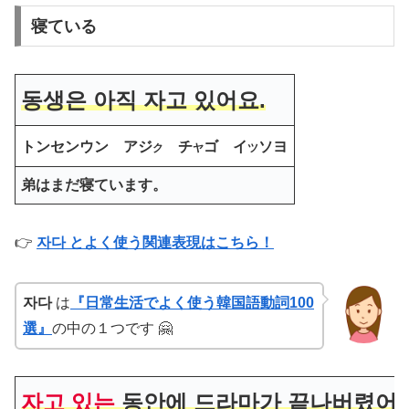
寝ている
동생은 아직 자고 있어요.
トンセンウン
アジ
チ
ゴ イ
ソヨ
ク
ヤ
ツ
弟はまだ寝ています。
👉
자다 とよく使う関連表現はこちら！
자다
は
『日常生活でよく使う韓国語動詞100
選』
の中の１つです 🤗
자고 있는
동안에 드라마가 끝나버렸어.