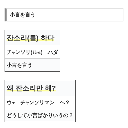
小言を言う
잔소리
(를)
하다
チ
ンソリ(ル
) ハダ
ヤ
ル
小言を言う
왜 잔소리만 해?
ウ
チ
ンソリマン ヘ？
エ
ヤ
どうして小言ばかりいうの？