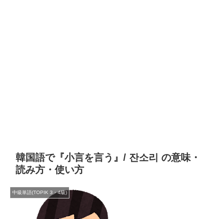
韓国語で『小言を言う』/ 잔소리 の意味・
読み方・使い方
中級単語(TOPIK 3・4級)