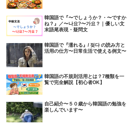
韓国語で『〜でしょうか？・〜ですか
ね？』／〜나요?〜가요？｜優しい文
末語尾表現・疑問文
韓国語で『濡れる』/ 젖다 の読み方と
活用の仕方〜日常生活で使える例文〜
韓国語の不規則活用とは？7種類を一
覧で完全解説【初心者OK】
自己紹介〜５０歳から韓国語の勉強を
楽しんでいます〜