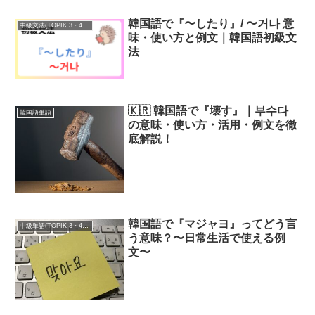
韓国語で『〜したり』/ 〜거나 意
中級文法(TOPIK 3・4級)
味・使い方と例文｜韓国語初級文
法
🇰🇷 韓国語で『壊す』｜부수다
韓国語単語
の意味・使い方・活用・例文を徹
底解説！
韓国語で『マジャヨ』ってどう言
中級単語(TOPIK 3・4級)
う意味？〜日常生活で使える例
文〜