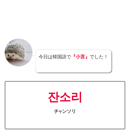
今日は韓国語で
『小言』
でした！
잔소리
チ
ンソリ
ヤ