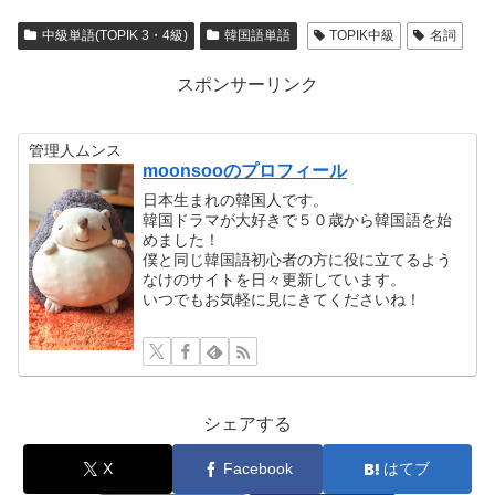
中級単語(TOPIK 3・4級)
韓国語単語
TOPIK中級
名詞
スポンサーリンク
管理人ムンス
moonsooのプロフィール
日本生まれの韓国人です。
韓国ドラマが大好きで５０歳から韓国語を始
めました！
僕と同じ韓国語初心者の方に役に立てるよう
なけのサイトを日々更新しています。
いつでもお気軽に見にきてくださいね！
シェアする
X
Facebook
はてブ