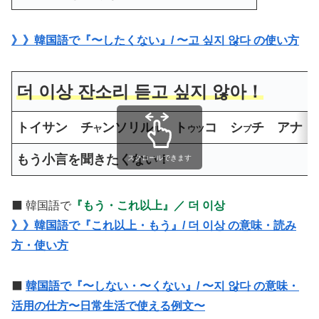
》》韓国語で『〜したくない』/ 〜고 싶지 않다 の使い方
더 이상 잔소리 듣고 싶지 않아！
トイサン チ
ンソリル
ト
コ シ
チ アナ！
ヤ
ル
ウツ
プ
もう小言を聞きたくない！
スクロールできます
⬛️ 韓国語で
『もう・これ以上』／ 더 이상
》》韓国語で『これ以上・もう』/ 더 이상 の意味・読み
方・使い方
⬛️
韓国語で『〜しない・〜くない』/ 〜지 않다 の意味・
活用の仕方〜日常生活で使える例文〜