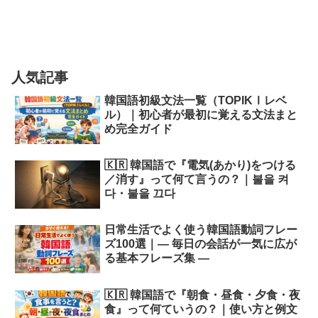
人気記事
韓国語初級文法一覧（TOPIKⅠレベ
ル）｜初心者が最初に覚える文法まと
め完全ガイド
🇰🇷 韓国語で『電気(あかり)をつける
／消す』って何て言うの？｜불을 켜
다・불을 끄다
日常生活でよく使う韓国語動詞フレー
ズ100選｜― 毎日の会話が一気に広が
る基本フレーズ集 ―
🇰🇷 韓国語で『朝食・昼食・夕食・夜
食』って何ていうの？｜使い方と例文