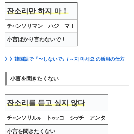
잔소리만 하지 마
！
チ
ンソリマン ハジ マ！
ヤ
小言ばかり言わないで！
》》韓国語で『〜しないで』/ ～지 마세요 の活用の仕方
小言を聞きたくない
잔소리를 듣고 싶지 않다
チ
ンソリル
ト
コ シ
チ アンタ
ヤ
ル
ウツ
プ
小言を聞きたくない