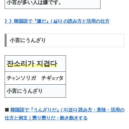
小言が多い人は嫌
です。
》》韓国語で『嫌だ』/ 싫다 の読み方と活用の仕方
小言にうんざり
잔소리가 지겹다
チ
ンソリガ チギ
タ
ヤ
ヨプ
小言にうんざり
⬛️
韓国語で『うんざりだ』/ 지겹다 読み方・意味・活用の
仕方と例文｜懲り懲りだ・飽き飽きする