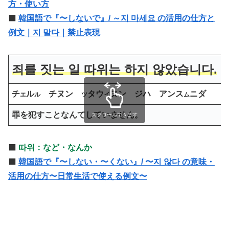
方・使い方
⬛️
韓国語で『〜しないで』/ ～지 마세요 の活用の仕方と
例文｜지 말다｜禁止表現
죄를 짓는 일 따위는 하지 않았습니다.
チ
ル
チヌン
タウ
ヌン ジハ アンス
ニダ
エ
ル
ツ
イ
ム
罪を犯すことなんてしていません。
スクロールできます
⬛️
따위：など・なんか
⬛️
韓国語で『〜しない・〜くない』/ 〜지 않다 の意味・
活用の仕方〜日常生活で使える例文〜