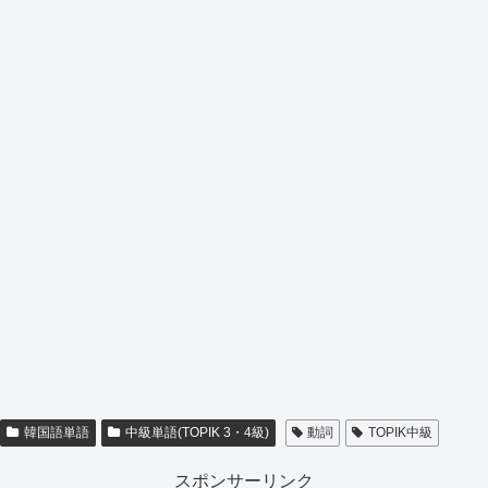
韓国語単語
中級単語(TOPIK 3・4級)
動詞
TOPIK中級
スポンサーリンク