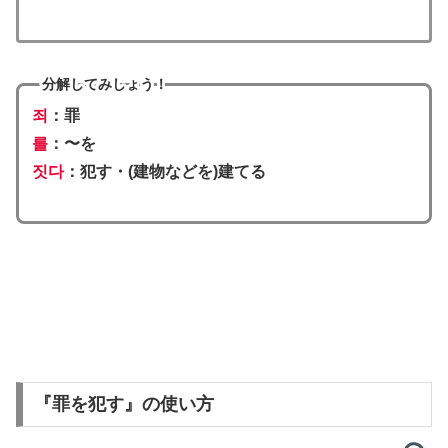
分解してみしょう！
죄
：罪
를
：〜を
짓다
：犯す・(建物などを)建てる
『罪を犯す』の使い方