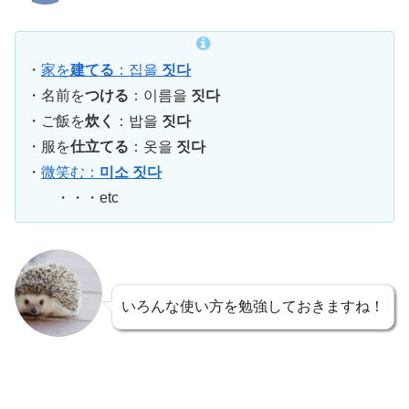
・
家を
建てる
：집을
짓다
・名前を
つける
：이름을
짓다
・ご飯を
炊く
：밥을
짓다
・服を
仕立てる
：옷을
짓다
・
微笑む：
미소 짓다
・・・etc
いろんな使い方を勉強しておきますね！