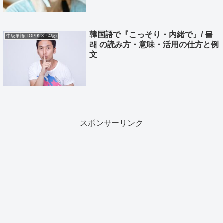
韓国語で『こっそり・内緒で』/ 몰
中級単語(TOPIK 3・4級)
래 の読み方・意味・活用の仕方と例
文
スポンサーリンク