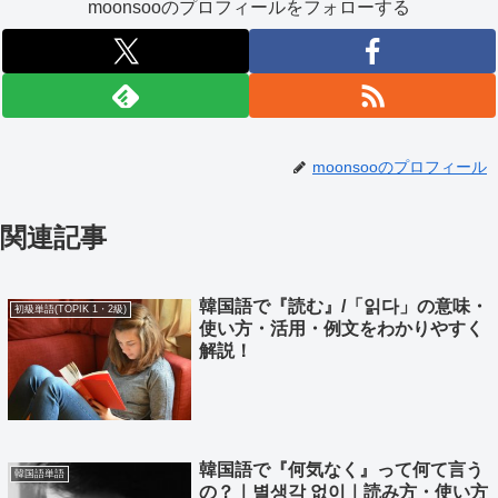
moonsooのプロフィールをフォローする
moonsooのプロフィール
関連記事
韓国語で『読む』/「읽다」の意味・
初級単語(TOPIK 1・2級)
使い方・活用・例文をわかりやすく
解説！
韓国語で『何気なく』って何て言う
韓国語単語
の？｜별생각 없이｜読み方・使い方