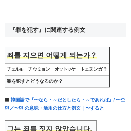
『罪を犯す』に関連する例文
죄를 지으면 어떻게 되는가？
チ
ル
チウミ
ン オ
ト
ケ ト
ヌンガ？
エ
ル
ヨ
ツ
ツ
エ
罪を犯すとどうなるのか？
⬛️
韓国語で『〜なら・～だとしたら・～であれば』/ 〜으
면／〜면 の意味・活用の仕方と例文｜〜すると
그는 죄를 짓지 않았습니다.