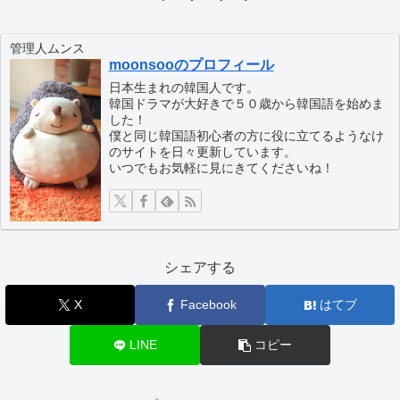
管理人ムンス
moonsooのプロフィール
日本生まれの韓国人です。
韓国ドラマが大好きで５０歳から韓国語を始めま
した！
僕と同じ韓国語初心者の方に役に立てるようなけ
のサイトを日々更新しています。
いつでもお気軽に見にきてくださいね！
シェアする
X
Facebook
はてブ
LINE
コピー