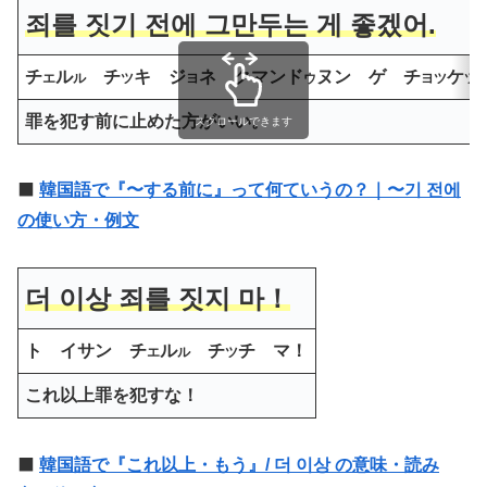
죄를 짓기 전에 그만두는 게 좋겠어.
チ
ル
チ
キ ジ
ネ クマンド
ヌン ゲ チ
ケ
エ
ル
ツ
ヨ
ウ
ヨツ
ツ
罪を犯す前に止めた方がいい。
スクロールできます
⬛️
韓国語で『〜する前に』って何ていうの？｜〜기 전에
の使い方・例文
더 이상 죄를 짓지 마！
ト
イサン チ
ル
チ
チ マ！
エ
ル
ツ
これ以上罪を犯すな！
⬛️
韓国語で『これ以上・もう』/ 더 이상 の意味・読み