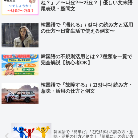
ね？』／〜나요?〜가요？｜優しい文末語
尾表現・疑問文
韓国語で『濡れる』/ 젖다 の読み方と活用
の仕方〜日常生活で使える例文〜
韓国語の不規則活用とは？7種類を一覧で
完全解説【初心者OK】
韓国語で『故障する』/ 고장나다 読み方・
意味・活用の仕方と例文
韓国語で『簡単だ』/ 간단하다 の読み方・意
味・活用の仕方と例文｜『簡単に』の言い方