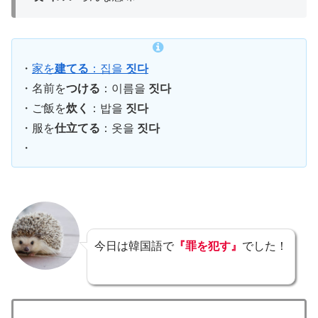
・
家を
建てる
：집을
짓다
・名前を
つける
：이름을
짓다
・ご飯を
炊く
：밥을
짓다
・服を
仕立てる
：옷을
짓다
・
今日は韓国語で
『罪を犯す』
でした！