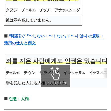
クヌン チ
ル
チ
チ アナ
ス
ニダ
エ
ル
ツ
ツ
ム
彼は罪を犯していません。
⬛️
韓国語で『〜しない・〜くない』/ 〜지 않다 の意味・
活用の仕方と例文
죄를 지은 사람에게도 인권은 있습니다.
チ
ル
チウン サラメゲド インク
ヌ
イ
ス
ニダ
エ
ル
オ
ル
ツ
ム
罪を犯した人にも人権はあります。
スクロールできます
⬛️
인권：人権