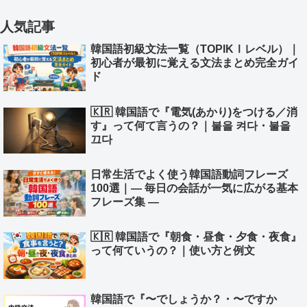
人気記事
韓国語初級文法一覧（TOPIKⅠレベル）｜
初心者が最初に覚える文法まとめ完全ガイ
ド
🇰🇷 韓国語で『電気(あかり)をつける／消
す』って何て言うの？｜불을 켜다・불을
끄다
日常生活でよく使う韓国語動詞フレーズ
100選｜― 毎日の会話が一気に広がる基本
フレーズ集 ―
🇰🇷 韓国語で『朝食・昼食・夕食・夜食』
って何ていうの？｜使い方と例文
韓国語で『〜でしょうか？・〜ですか